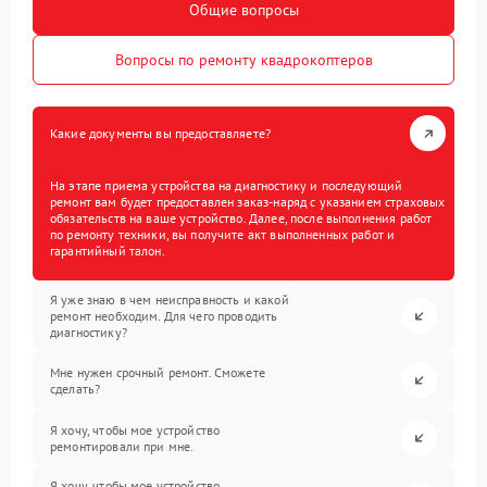
Общие вопросы
Вопросы по ремонту квадрокоптеров
Какие документы вы предоставляете?
На этапе приема устройства на диагностику и последующий
ремонт вам будет предоставлен заказ-наряд с указанием страховых
обязательств на ваше устройство. Далее, после выполнения работ
по ремонту техники, вы получите акт выполненных работ и
гарантийный талон.
Я уже знаю в чем неисправность и какой
ремонт необходим. Для чего проводить
диагностику?
Мне нужен срочный ремонт. Сможете
сделать?
Я хочу, чтобы мое устройство
ремонтировали при мне.
Я хочу, чтобы мое устройство