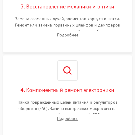
3. Восстановление механики и оптики
Замена сломанных лучей, элементов корпуса и шасси.
Ремонт или замена порванных шлейфов и демпферов
трехосевого подвеса камеры. Очистка объектива,
Подробнее
восстановление механизма фокусировки. Установка новых
пропеллеров.
4. Компонентный ремонт электроники
Пайка поврежденных цепей питания и регуляторов
оборотов (ESC). Замена выгоревших микросхем на
материнской плате, модулей GPS
Подробнее