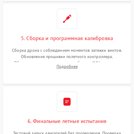
5. Сборка и программная калибровка
Сборка дрона с соблюдением моментов затяжки винтов.
Обновление прошивки полетного контроллера.
Обязательная программная калибровка IMU-сенсоров,
Подробнее
компаса, датчиков позиционирования и горизонта подвеса
камеры.
6. Финальные летные испытания
Тестовый запуск двигателей без пропеллеров. Проверка