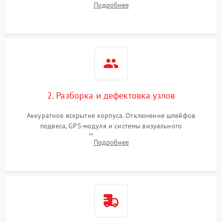
Подробнее
полетное ПО для определения характера неисправности.
2. Разборка и дефектовка узлов
Аккуратное вскрытие корпуса. Отключение шлейфов
подвеса, GPS-модуля и системы визуального
позиционирования. Проверка полетного контроллера,
Подробнее
регуляторов оборотов (ESC) и бесколлекторных моторов на
короткое замыкание.