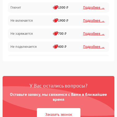
Камера и подвес
Глючит
1500 ₽
Подробнее →
Механические повреждения
Не включается
1900 ₽
Подробнее →
Программные сбои
Не заряжается
700 ₽
Подробнее →
Связь и телеметрия
Не подключается
400 ₽
Подробнее →
Температурные и внешние факторы
Нет изображения
2300 ₽
Подробнее →
Пропеллеры
Камеры
У Вас остались вопросы?
Оставьте заявку, мы свяжемся с Вами в ближайшее
время
Заказать звонок