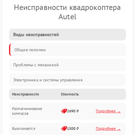
Неисправности квадрокоптера
Autel
Виды неисправностей
Общие поломки
Проблемы с механикой
Электроника и системы управления
Неисправности
Стоимость
Проблемы с сигналом
Размагничивание
Двигатели и силовая установка
2690 ₽
Подробнее →
компасов
ESC и питание
Выключается
1500 ₽
Подробнее →