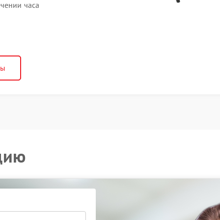
ечении часа
ны
цию