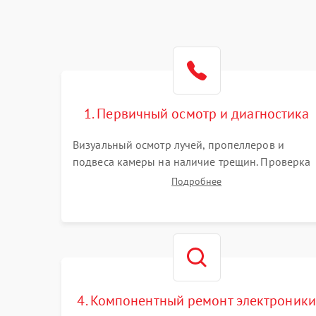
1. Первичный осмотр и диагностика
Визуальный осмотр лучей, пропеллеров и
подвеса камеры на наличие трещин. Проверка
включения, связи с пультом ДУ и передачи
Подробнее
видеосигнала. Считывание логов ошибок через
полетное ПО для определения характера
неисправности.
4. Компонентный ремонт электроники