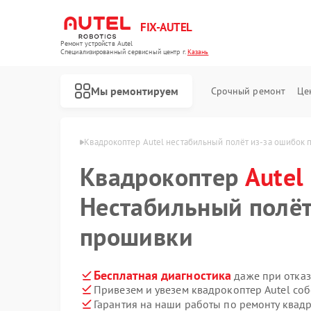
FIX-AUTEL
Ремонт устройств Autel
Специализированный cервисный центр г.
Казань
Мы ремонтируем
Срочный ремонт
Це
еров Autel в Казани
Квадрокоптер Autel нестабильный полёт из‑за ошибок
Квадрокоптер
Autel
Нестабильный полёт
прошивки
Бесплатная диагностика
даже при отказ
Привезем и увезем квадрокоптер Autel со
Гарантия на наши работы по ремонту квад