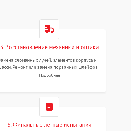
3. Восстановление механики и оптики
Замена сломанных лучей, элементов корпуса и
шасси. Ремонт или замена порванных шлейфов
и демпферов трехосевого подвеса камеры.
Подробнее
Очистка объектива, восстановление механизма
фокусировки. Установка новых пропеллеров.
6. Финальные летные испытания