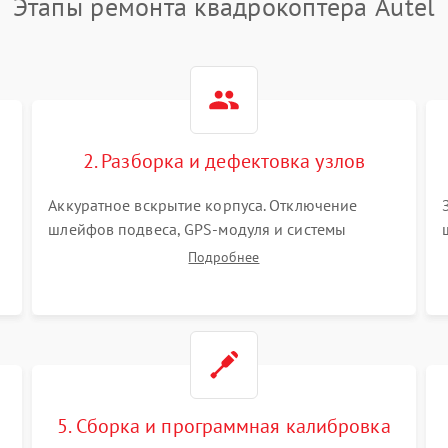
Этапы ремонта квадрокоптера Autel
2. Разборка и дефектовка узлов
Аккуратное вскрытие корпуса. Отключение
шлейфов подвеса, GPS-модуля и системы
визуального позиционирования. Проверка
Подробнее
полетного контроллера, регуляторов оборотов
(ESC) и бесколлекторных моторов на короткое
замыкание.
5. Сборка и программная калибровка