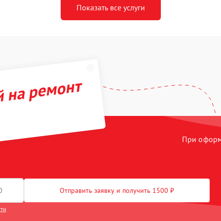
Показать все услуги
й на ремонт
При оформл
Отправить заявку и получить 1500 ₽
сти