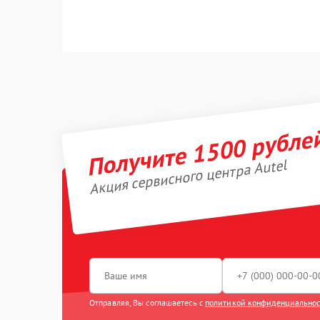
Получите 1500 рубле
Акция сервисного центра Autel
Отправляя, Вы соглашаетесь с
политикой конфиденциально