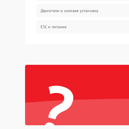
Двигатели и силовая установка
ESC и питание
Камера и подвес
Механические повреждения
?
Программные сбои
Связь и телеметрия
Температурные и внешние факторы
Пропеллеры