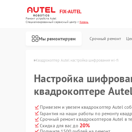
FIX-AUTEL
Ремонт устройств Autel
Специализированный cервисный центр г.
Казань
Мы ремонтируем
Срочный ремонт
Це
еров Autel в Казани
Квадрокоптер Autel настройка шифрования wi-fi
Настройка шифрован
квадрокоптере Autel
Привезем и увезем квадрокоптер Autel со
Гарантия на наши работы по ремонту квад
Срочный ремонт квадрокоптеров Autel в т
20%
Скидка для вас до
Получите 1500 рублей на ремонт